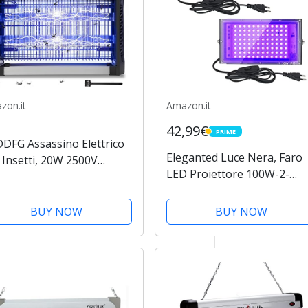
zon.it
Amazon.it
42,99€
PRIME
PRIME
DFG Assassino Elettrico
Eleganted Luce Nera, Faro
 Insetti, 20W 2500V
LED Proiettore 100W-2-
izanzare Lampada Anti-
Pacco Faretto UV LED, con
trica Elettrica
spina, IP65 Luce Effetto per
izanzare, Uccide
BUY NOW
BUY NOW
Esterni Festa Compleanno
icacemente le Zanzare
Discoteca Bar DJ