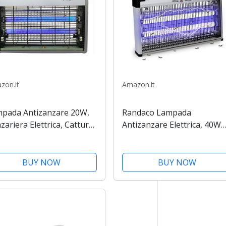
zon.it
Amazon.it
pada Antizanzare 20W,
Randaco Lampada
zariera Elettrica, Cattura
Antizanzare Elettrica, 40W
etti Elettrico, Shock
Zanzariera Elettrica Luce U
trico 2.800 Volt,
Lampada, Insetticida per
razione della Luce UV,
Casa Giardino Cucina Insett
BUY NOW
BUY NOW
i Ammazza Trappola per...
Zanzare Mosca Falene
Range...