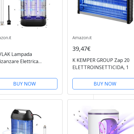
zon.it
Amazon.it
39,47€
VLAK Lampada
K KEMPER GROUP Zap 20
izanzare Elettrica
ELETTROINSETTICIDA, 1
zariera Interno
etticida con Luce UV da
 Giardino Insetticida
BUY NOW
BUY NOW
zare per Zanzare Sicura
tte per Cucine...