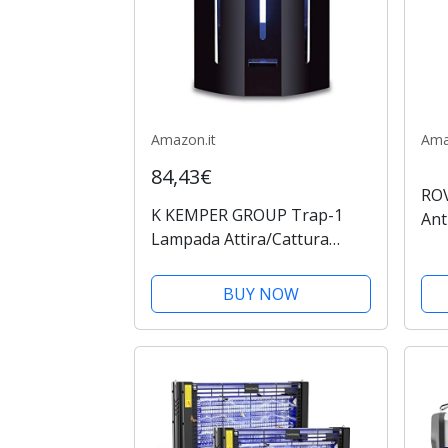
Amazon.it
Ama
84,43€
RO
K KEMPER GROUP Trap-1
Ant
Lampada Attira/Cattura
Zan
Insetti 13W - Colore Nero
Sil
Ant
BUY NOW
Lam
Cuc
dei..