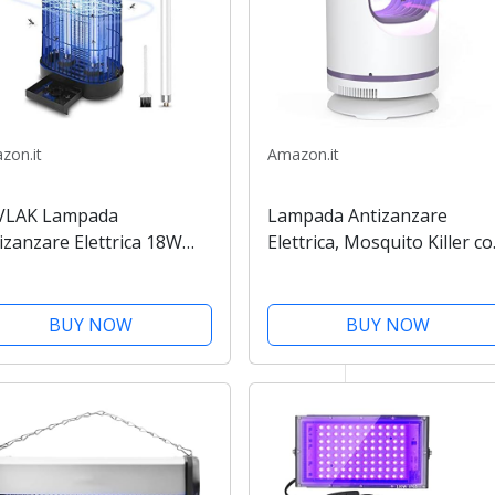
zon.it
Amazon.it
VLAK Lampada
Lampada Antizanzare
izanzare Elettrica 18W
Elettrica, Mosquito Killer c
zariera Elettrica
ricarica USB, trappola
enziosa Lampada
elettrica per zanzare,
izanzare Insetticida
lampada antizanzare con
BUY NOW
BUY NOW
pada Anti Zanzare per
luce UV per camera da letto
ina Soggiorno Camera
cucina...
.