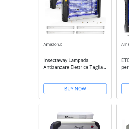
Amazon.it
Ama
Insectaway Lampada
ETD
Antizanzare Elettrica Taglia
per
XL, Zanzariera Elettrica 20W,
Ant
Ammazza Zanzare Elettrico
elet
2400V, Lampada Zanzare
Ant
BUY NOW
Trappole Zanzare
Eff
Insetticida,...