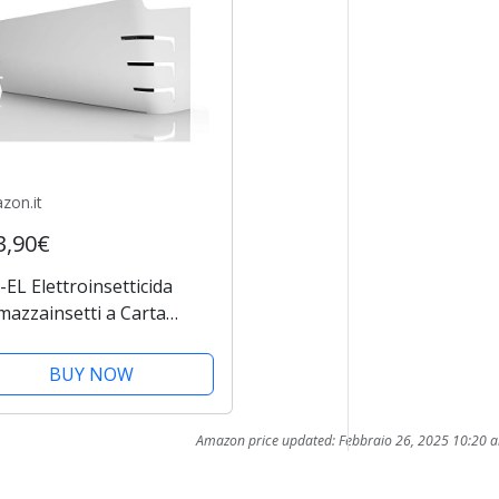
zon.it
3,90€
EL Elettroinsetticida
azzainsetti a Carta
chicida MO-Stick 398W
CP e IMQ per ristoranti
BUY NOW
 Locali Hotel
Amazon price updated:
Febbraio 26, 2025 10:20 