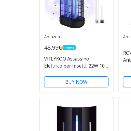
Amazon.it
Ama
48,99€
PRIME
PRIME
RO
VIFLYKOO Assassino
Ant
Elettrico per Insetti, 22W 100
Zan
㎡ UVAntizanzare Lampada
Ins
Anti-elettrica Elettrica
14W
BUY NOW
Antizanzare, Uccide
Zan
Efficacemente le Zanzare
Ada